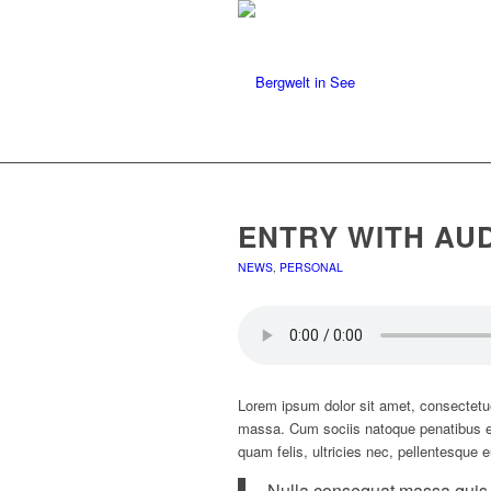
ENTRY WITH AU
NEWS
,
PERSONAL
Lorem ipsum dolor sit amet, consectetu
massa. Cum sociis natoque penatibus et
quam felis, ultricies nec, pellentesque 
Nulla consequat massa quis en