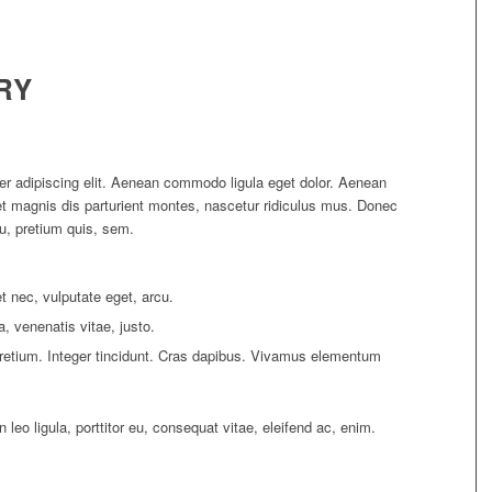
RY
er adipiscing elit. Aenean commodo ligula eget dolor. Aenean
 magnis dis parturient montes, nascetur ridiculus mus. Donec
eu, pretium quis, sem.
et nec, vulputate eget, arcu.
a, venenatis vitae, justo.
pretium. Integer tincidunt. Cras dapibus. Vivamus elementum
leo ligula, porttitor eu, consequat vitae, eleifend ac, enim.