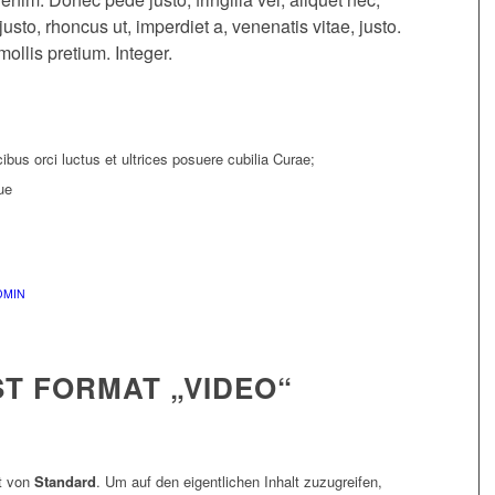
justo, rhoncus ut, imperdiet a, venenatis vitae, justo.
ollis pretium. Integer.
bus orci luctus et ultrices posuere cubilia Curae;
ue
DMIN
ST FORMAT „VIDEO“
lt von
Standard
. Um auf den eigentlichen Inhalt zuzugreifen,