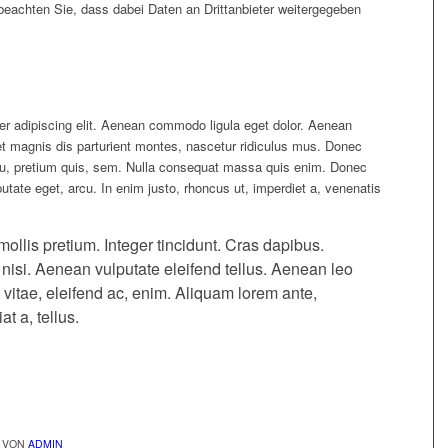
 beachten Sie, dass dabei Daten an Drittanbieter weitergegeben
er adipiscing elit. Aenean commodo ligula eget dolor. Aenean
 magnis dis parturient montes, nascetur ridiculus mus. Donec
 eu, pretium quis, sem. Nulla consequat massa quis enim. Donec
ulputate eget, arcu. In enim justo, rhoncus ut, imperdiet a, venenatis
ollis pretium. Integer tincidunt. Cras dapibus.
si. Aenean vulputate eleifend tellus. Aenean leo
t vitae, eleifend ac, enim. Aliquam lorem ante,
at a, tellus.
VON
ADMIN