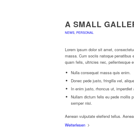
A SMALL GALLE
NEWS
,
PERSONAL
Lorem ipsum dolor sit amet, consectetu
massa. Cum sociis natoque penatibus et
quam felis, ultricies nec, pellentesque 
Nulla consequat massa quis enim.
Donec pede justo, fringilla vel, aliqu
In enim justo, rhoncus ut, imperdiet 
Nullam dictum felis eu pede mollis 
semper nisi.
Aenean vulputate eleifend tellus. Aenean 
Weiterlesen