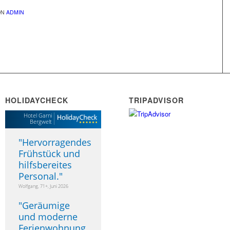
ON
ADMIN
HOLIDAYCHECK
TRIPADVISOR
Hotel Garni
Bergwelt
"
Hervorragendes
Frühstück und
hilfsbereites
Personal.
"
Wolfgang, 71+, Juni 2026
"
Geräumige
und moderne
Ferienwohnung