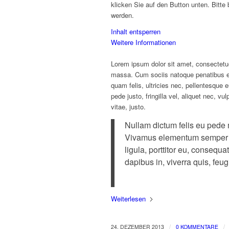
klicken Sie auf den Button unten. Bitte
werden.
Inhalt entsperren
Weitere Informationen
Lorem ipsum dolor sit amet, consectetu
massa. Cum sociis natoque penatibus et
quam felis, ultricies nec, pellentesque
pede justo, fringilla vel, aliquet nec, v
vitae, justo.
Nullam dictum felis eu pede m
Vivamus elementum semper ni
ligula, porttitor eu, consequa
dapibus in, viverra quis, feugi
Weiterlesen
/
/
24. DEZEMBER 2013
0 KOMMENTARE