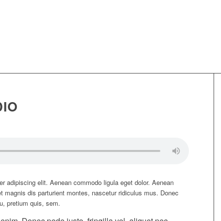
DIO
er adipiscing elit. Aenean commodo ligula eget dolor. Aenean
 magnis dis parturient montes, nascetur ridiculus mus. Donec
eu, pretium quis, sem.
im. Donec pede justo, fringilla vel, aliquet nec,