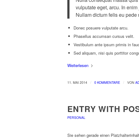
vulputate eget, arcu. In enim 
Nullam dictum felis eu pede m
Donec posuere vulputate arcu.
Phasellus accumsan cursus velit.
Vestibulum ante ipsum primis in fauci
Sed aliquam, nisi quis porttitor cong
Weiterlesen
/
/
11. MAI 2014
0 KOMMENTARE
VON
A
ENTRY WITH PO
PERSONAL
Sie sehen gerade einen Platzhalterinha