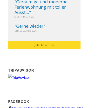
"
Geräumige und moderne
Ferienwohnung mit toller
Ausst...
"
S, 51-55, März 2026
"
Gerne wieder
"
Dagi, 56-60, März 2026
Jetzt bewerten
TRIPADVISOR
FACEBOOK
Klicken Sie hier, um das Facebook-Widget zu laden