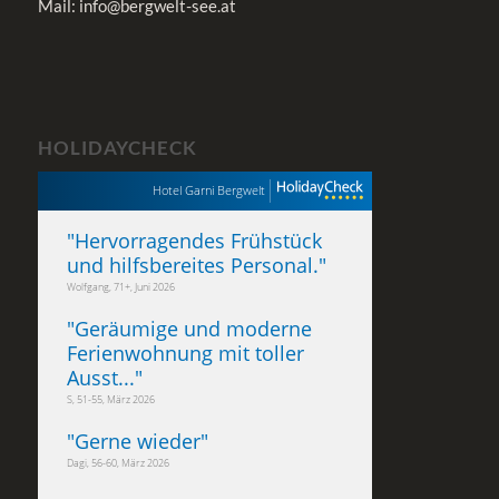
Mail: info@bergwelt-see.at
HOLIDAYCHECK
Hotel Garni Bergwelt
"
Hervorragendes Frühstück
und hilfsbereites Personal.
"
Wolfgang, 71+, Juni 2026
"
Geräumige und moderne
Ferienwohnung mit toller
Ausst...
"
S, 51-55, März 2026
"
Gerne wieder
"
Dagi, 56-60, März 2026