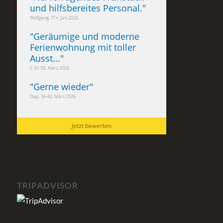
und hilfsbereites Personal.
"
Wolfgang, 71+, Juni 2026
"
Geräumige und moderne
Ferienwohnung mit toller
Ausst...
"
S, 51-55, März 2026
"
Gerne wieder
"
Dagi, 56-60, März 2026
Jetzt bewerten
TRIPADVISOR