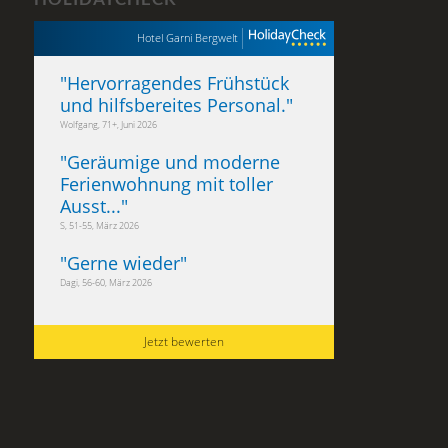
Hotel Garni Bergwelt
"
Hervorragendes Frühstück
und hilfsbereites Personal.
"
Wolfgang, 71+, Juni 2026
"
Geräumige und moderne
Ferienwohnung mit toller
Ausst...
"
S, 51-55, März 2026
"
Gerne wieder
"
Dagi, 56-60, März 2026
Jetzt bewerten