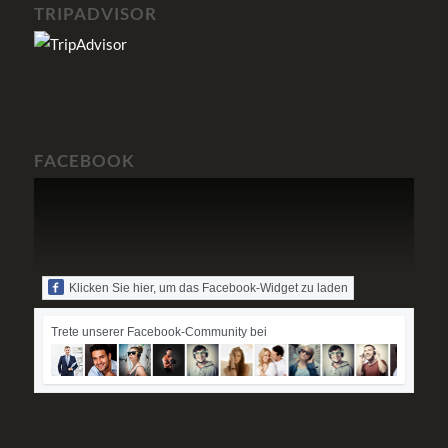
TRIPADVISOR
FACEBOOK
Klicken Sie hier, um das Facebook-Widget zu laden
Trete unserer Facebook-Community bei