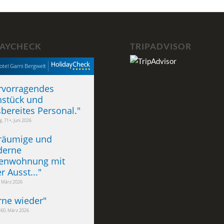
AYCHECK
TRIPADVISOR
otel Garni Bergwelt
rvorragendes
hstück und
sbereites Personal.
"
, 71+, Juni 2026
räumige und
erne
ienwohnung mit
er Ausst...
"
, März 2026
rne wieder
"
-60, März 2026