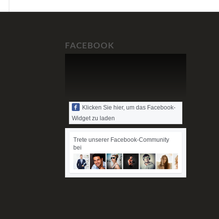
FACEBOOK
Klicken Sie hier, um das Facebook-
Widget zu laden
Trete unserer Facebook-Community
bei