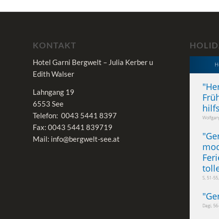
KONTAKT
HOLID
Hotel Garni Bergwelt – Julia Kerber u
H
Edith Walser
"
He
Lahngang 19
Frü
6553 See
hilf
Telefon: 0043 5441 8397
Wolfgang
Fax: 0043 5441 839719
"
Ge
Mail: info@bergwelt-see.at
mod
Fer
toll
S, 51-55
"
Ge
Dagi, 56