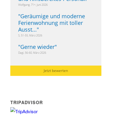
Wolfgang, 71+, Juni 2026
"
Geräumige und moderne
Ferienwohnung mit toller
Ausst...
"
S, 51-55, März 2026
"
Gerne wieder
"
Dagi, 56-60, März 2026
Jetzt bewerten
TRIPADVISOR