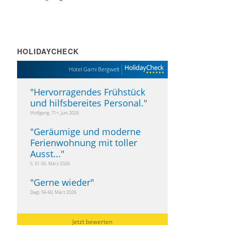
HOLIDAYCHECK
Hotel Garni Bergwelt
"
Hervorragendes Frühstück
und hilfsbereites Personal.
"
Wolfgang, 71+, Juni 2026
"
Geräumige und moderne
Ferienwohnung mit toller
Ausst...
"
S, 51-55, März 2026
"
Gerne wieder
"
Dagi, 56-60, März 2026
Jetzt bewerten