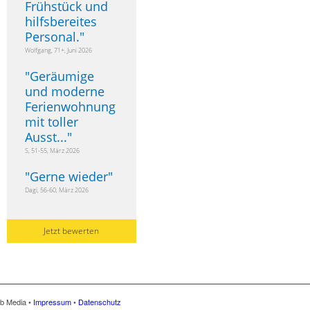
Frühstück und
hilfsbereites
Personal.
"
Wolfgang, 71+, Juni 2026
"
Geräumige
und moderne
Ferienwohnung
mit toller
Ausst...
"
S, 51-55, März 2026
"
Gerne wieder
"
Dagi, 56-60, März 2026
Jetzt bewerten
eb Media •
Impressum
•
Datenschutz