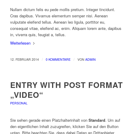
Nullam dictum felis eu pede mollis pretium. Integer tincidunt.
Cras dapibus. Vivamus elementum semper nisi. Aenean
vulputate eleifend tellus. Aenean leo ligula, porttitor eu,
consequat vitae, eleifend ac, enim. Aliquam lorem ante, dapibus
in, viverra quis, feugiat a, tellus.
Weiterlesen
/
/
12. FEBRUAR 2014
0 KOMMENTARE
VON
ADMIN
ENTRY WITH POST FORMAT
„VIDEO“
PERSONAL
Sie sehen gerade einen Platzhalterinhalt von
Standard
. Um auf
den eigentlichen Inhalt zuzugreifen, klicken Sie auf den Button
unten. Bitte beachten Sie, dass dabei Daten an Drittanbieter