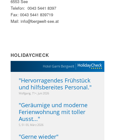
6553 See
Telefon: 0043 5441 8397
Fax: 0043 5441 839719
Mail: info@bergwelt-see.at
HOLIDAYCHECK
Hotel Garni Bergwelt
"
Hervorragendes Frühstück
und hilfsbereites Personal.
"
Wolfgang, 71+, Juni 2026
"
Geräumige und moderne
Ferienwohnung mit toller
Ausst...
"
S, 51-55, März 2026
"
Gerne wieder
"