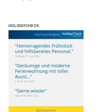
HOLIDAYCHECK
Hotel Garni Bergwelt
"
Hervorragendes Frühstück
und hilfsbereites Personal.
"
Wolfgang, 71+, Juni 2026
"
Geräumige und moderne
Ferienwohnung mit toller
Ausst...
"
S, 51-55, März 2026
"
Gerne wieder
"
Dagi, 56-60, März 2026
Jetzt bewerten