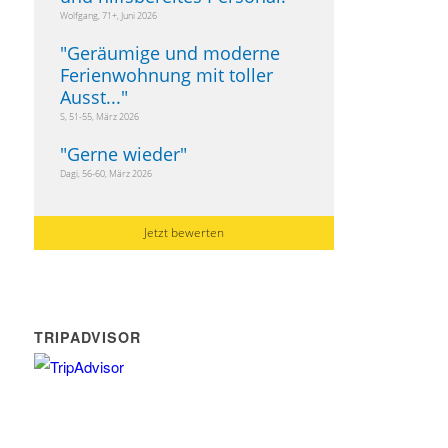
Wolfgang, 71+, Juni 2026
"
Geräumige und moderne
Ferienwohnung mit toller
Ausst...
"
S, 51-55, März 2026
"
Gerne wieder
"
Dagi, 56-60, März 2026
Jetzt bewerten
TRIPADVISOR